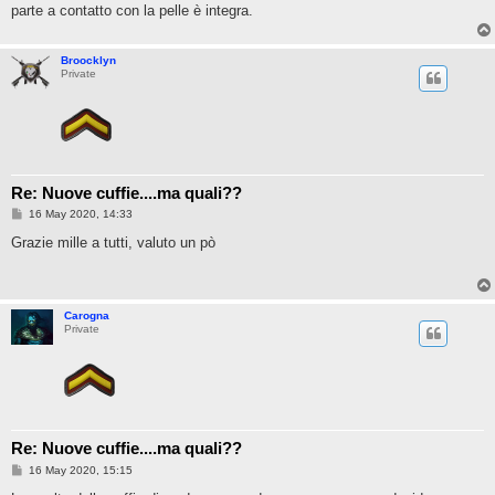
parte a contatto con la pelle è integra.
Broocklyn
Private
Re: Nuove cuffie....ma quali??
P
16 May 2020, 14:33
o
s
Grazie mille a tutti, valuto un pò
t
Carogna
Private
Re: Nuove cuffie....ma quali??
P
16 May 2020, 15:15
o