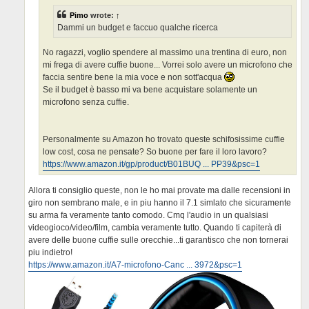
Pimo
wrote:
↑
Dammi un budget e faccuo qualche ricerca
No ragazzi, voglio spendere al massimo una trentina di euro, non
mi frega di avere cuffie buone... Vorrei solo avere un microfono che
faccia sentire bene la mia voce e non sott'acqua
Se il budget è basso mi va bene acquistare solamente un
microfono senza cuffie.
Personalmente su Amazon ho trovato queste schifosissime cuffie
low cost, cosa ne pensate? So buone per fare il loro lavoro?
https://www.amazon.it/gp/product/B01BUQ ... PP39&psc=1
Allora ti consiglio queste, non le ho mai provate ma dalle recensioni in
giro non sembrano male, e in piu hanno il 7.1 simlato che sicuramente
su arma fa veramente tanto comodo. Cmq l'audio in un qualsiasi
videogioco/video/film, cambia veramente tutto. Quando ti capiterà di
avere delle buone cuffie sulle orecchie...ti garantisco che non tornerai
piu indietro!
https://www.amazon.it/A7-microfono-Canc ... 3972&psc=1