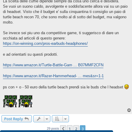
s
La scelta delle cuffie dipende sempre da cosa uno cerca e desidera.
t
Se vuoi un suono caldo, avvolgente e soddisfacente allora vai su un paio
di headset. Visto che il budget e' sulla cinquantina ti consiglio un paio di
turtle beach recon 70, che sono molto al di sotto del budget, ma valgono
molto.
Se invece sei piu uno da competitive game, ti suggerisco di dare un
occhiata ad articoli di questo genere:
https://on-winning.com/pros-earbuds-headphones/
e ad orientarti su questi prodotti.
https://www.amazon.it/Turtle-Battle-Gam ... B07MMF2CFN
https://www.amazon.it/Razer-Hammerhead- ... mes&sr=1-1
ps con + o - 50 euro della turtle beach prendi sia le buds che l headset
Post Reply
1
2
3
Previous
29 posts