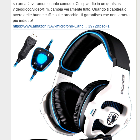
su arma fa veramente tanto comodo. Cmq l'audio in un qualsiasi
videogioco/video/film, cambia veramente tutto. Quando ti capiterà di
avere delle buone cuffie sulle orecchie...ti garantisco che non tornerai
piu indietro!
https://www.amazon.it/A7-microfono-Canc ... 3972&psc=1