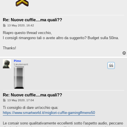
Re: Nuove cuffie....ma quali??
P
13 May 2020, 16:42
o
s
Riapro questo thread vecchio,
t
I consigli rimangono tali o avete altro da suggerito? Budget sulla 50ina.
Thanks!
Pimo
Lieutenant
Re: Nuove cuffie....ma quali??
P
13 May 2020, 17:04
o
s
Ti consiglio di dare un'occhio qua:
t
https://www.smartworld.it/migliori-cuffie-gaming#meno50
Le corsair sono qualitativamente eccellenti sotto l'aspetto audio, peccano