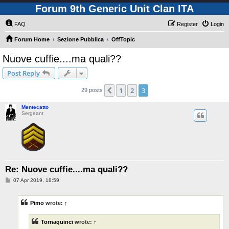
Forum 9th Generic Unit Clan ITA
FAQ
Register
Login
Forum Home
Sezione Pubblica
OffTopic
Nuove cuffie....ma quali??
Post Reply
1
2
3
Previous
29 posts
Mentecatto
Sergeant
Re: Nuove cuffie....ma quali??
P
07 Apr 2019, 18:59
o
s
t
Pimo
wrote:
↑
Tornaquinci
wrote:
↑