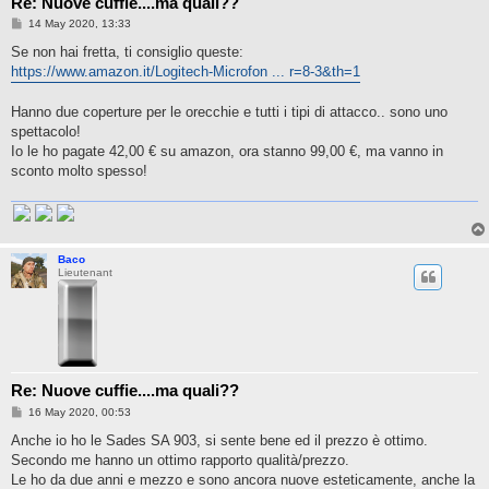
Re: Nuove cuffie....ma quali??
P
14 May 2020, 13:33
o
s
Se non hai fretta, ti consiglio queste:
t
https://www.amazon.it/Logitech-Microfon ... r=8-3&th=1
Hanno due coperture per le orecchie e tutti i tipi di attacco.. sono uno
spettacolo!
Io le ho pagate 42,00 € su amazon, ora stanno 99,00 €, ma vanno in
sconto molto spesso!
Baco
Lieutenant
Re: Nuove cuffie....ma quali??
P
16 May 2020, 00:53
o
s
Anche io ho le Sades SA 903, si sente bene ed il prezzo è ottimo.
t
Secondo me hanno un ottimo rapporto qualità/prezzo.
Le ho da due anni e mezzo e sono ancora nuove esteticamente, anche la