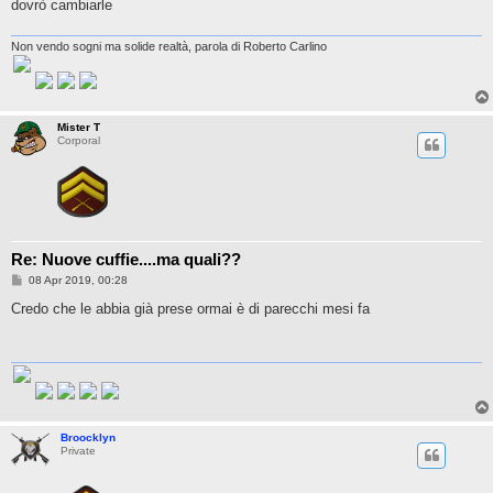
dovrò cambiarle
Non vendo sogni ma solide realtà, parola di Roberto Carlino
Mister T
Corporal
Re: Nuove cuffie....ma quali??
P
08 Apr 2019, 00:28
o
s
Credo che le abbia già prese ormai è di parecchi mesi fa
t
Broocklyn
Private