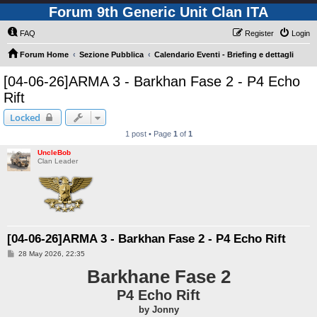
Forum 9th Generic Unit Clan ITA
FAQ
Register
Login
Forum Home
Sezione Pubblica
Calendario Eventi - Briefing e dettagli
[04-06-26]ARMA 3 - Barkhan Fase 2 - P4 Echo
Rift
Locked
1 post • Page
1
of
1
UncleBob
Clan Leader
[04-06-26]ARMA 3 - Barkhan Fase 2 - P4 Echo Rift
P
28 May 2026, 22:35
o
s
Barkhane Fase 2
t
P4 Echo Rift
by Jonny