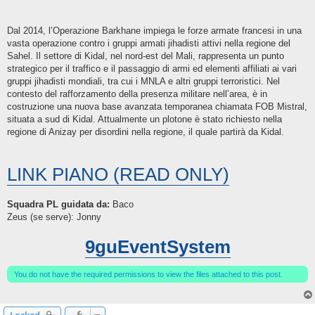
Dal 2014, l’Operazione Barkhane impiega le forze armate francesi in una
vasta operazione contro i gruppi armati jihadisti attivi nella regione del
Sahel. Il settore di Kidal, nel nord-est del Mali, rappresenta un punto
strategico per il traffico e il passaggio di armi ed elementi affiliati ai vari
gruppi jihadisti mondiali, tra cui i MNLA e altri gruppi terroristici. Nel
contesto del rafforzamento della presenza militare nell’area, è in
costruzione una nuova base avanzata temporanea chiamata FOB Mistral,
situata a sud di Kidal. Attualmente un plotone è stato richiesto nella
regione di Anizay per disordini nella regione, il quale partirà da Kidal.
LINK PIANO (READ ONLY)
Squadra PL guidata da:
Baco
Zeus (se serve): Jonny
9guEventSystem
You do not have the required permissions to view the files attached to this post.