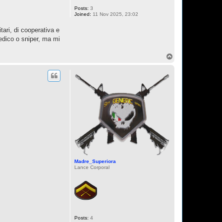
Posts:
3
Joined:
11 Nov 2025, 23:02
ari, di cooperativa e
edico o sniper, ma mi
T
o
p
Madre_Superiora
Lance Corporal
Posts:
4