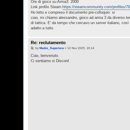
Ore di gioco su Arma3: 2000
Link profilo Steam:
https://steamcommunity.com/profiles/
Ho letto e compreso il documento pre-colloquio: si
ciao, mi chiamo alessandro, gioco ad arma 3 da diverso tem
di tattica. E' da tempo che cercavo un server italiano, cos
adatto a tutto.
Re: reclutamento
P
by
Madre_Superiora
»
12 Nov 2025, 19:14
o
s
Ciao, benvenuto.
t
Ci sentiamo si Discord