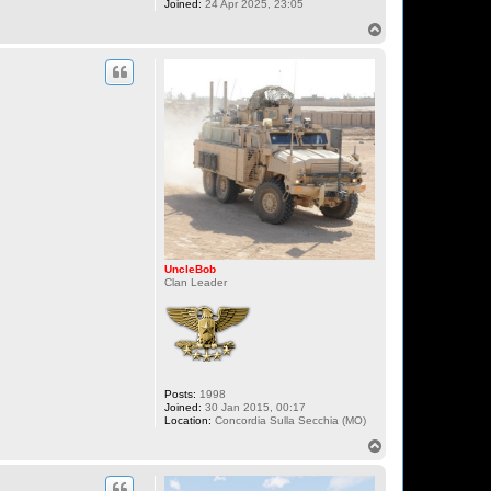
Joined:
24 Apr 2025, 23:05
T
o
p
UncleBob
Clan Leader
Posts:
1998
Joined:
30 Jan 2015, 00:17
Location:
Concordia Sulla Secchia (MO)
T
o
p