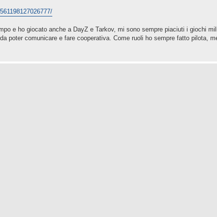
76561198127026777/
po e ho giocato anche a DayZ e Tarkov, mi sono sempre piaciuti i giochi milit
ì da poter comunicare e fare cooperativa. Come ruoli ho sempre fatto pilota, m