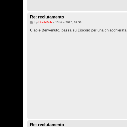
Re: reclutamento
P
by
UncleBob
»
13 Nov 2025, 09:58
o
s
Ciao e Benvenuto, passa su Discord per una chiacchierata
t
Re: reclutamento