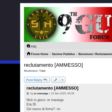
FAQ
Forum Home
Sezione Pubblica
Benvenuto / Reclutamento
reclutamento [AMMESSO]
Moderator:
Tutor
Post Reply
reclutamento [AMMESSO]
P
by
er maranga
»
12 Nov 2025, 00:29
o
s
Nick in gioco: er maranga
t
Età:35
Sei nuovo di Arma?: no