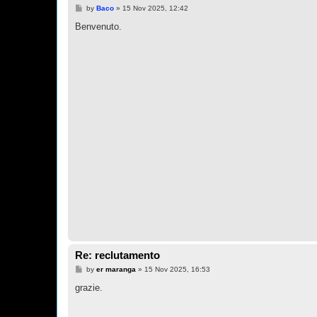
P
by
Baco
»
15 Nov 2025, 12:42
o
s
Benvenuto.
t
Re: reclutamento
P
by
er maranga
»
15 Nov 2025, 16:53
o
s
grazie.
t