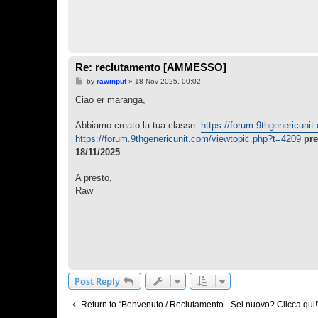
Re: reclutamento [AMMESSO]
P
by
rawinput
»
18 Nov 2025, 00:02
o
s
Ciao er maranga,
t
Abbiamo creato la tua classe:
https://forum.9thgenericuni
https://forum.9thgenericunit.com/viewtopic.php?t=4209
pre
18/11/2025
.
A presto,
Raw
Post Reply
Return to “Benvenuto / Reclutamento - Sei nuovo? Clicca qui!