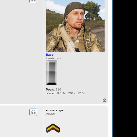
Baco
Lieutenant
Posts:
210
Joined:
07 Dec 2019, 12:56
T
o
p
er maranga
Private