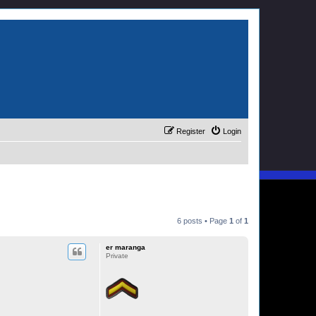
Register
Login
6 posts • Page
1
of
1
er maranga
Private