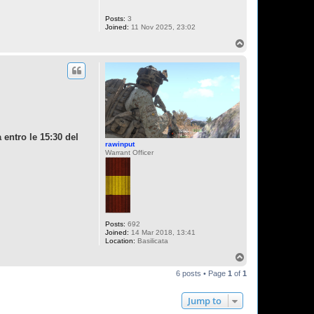
Posts:
3
Joined:
11 Nov 2025, 23:02
T
o
p
a entro le 15:30 del
rawinput
Warrant Officer
Posts:
692
Joined:
14 Mar 2018, 13:41
Location:
Basilicata
T
o
6 posts • Page
1
of
1
p
Jump to