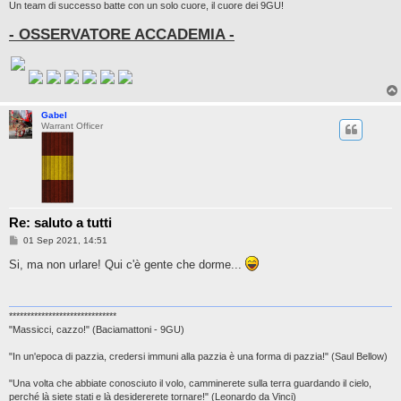
Un team di successo batte con un solo cuore, il cuore dei 9GU!
- OSSERVATORE ACCADEMIA -
Gabel
Warrant Officer
Re: saluto a tutti
P
01 Sep 2021, 14:51
o
s
Si, ma non urlare! Qui c'è gente che dorme...
t
******************************
"Massicci, cazzo!" (Baciamattoni - 9GU)
"In un'epoca di pazzia, credersi immuni alla pazzia è una forma di pazzia!" (Saul Bellow)
"Una volta che abbiate conosciuto il volo, camminerete sulla terra guardando il cielo,
perché là siete stati e là desidererete tornare!" (Leonardo da Vinci)