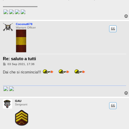
******************************
Coconut678
Warrant Officer
Re: saluto a tutti
P
03 Sep 2021, 17:36
o
s
Dai che si ricomincia!!!
t
GAU
Sergeant