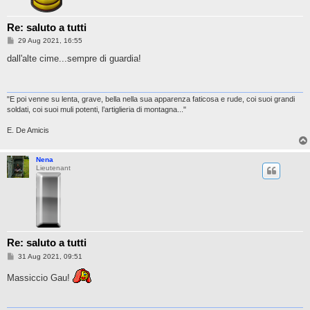
Re: saluto a tutti
P
29 Aug 2021, 16:55
o
s
dall'alte cime...sempre di guardia!
t
"E poi venne su lenta, grave, bella nella sua apparenza faticosa e rude, coi suoi grandi
soldati, coi suoi muli potenti, l’artiglieria di montagna..."
E. De Amicis
Nena
Lieutenant
Re: saluto a tutti
P
31 Aug 2021, 09:51
o
s
Massiccio Gau!
t