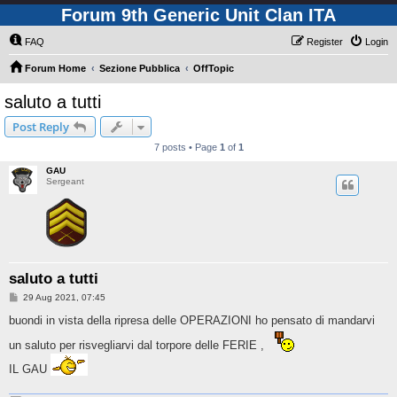
Forum 9th Generic Unit Clan ITA
FAQ
Register
Login
Forum Home
Sezione Pubblica
OffTopic
saluto a tutti
Post Reply
7 posts • Page
1
of
1
GAU
Sergeant
saluto a tutti
P
29 Aug 2021, 07:45
o
s
buondi in vista della ripresa delle OPERAZIONI ho pensato di mandarvi
t
un saluto per risvegliarvi dal torpore delle FERIE ,
IL GAU