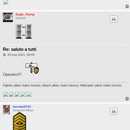
Eagle_Flying
Captain
Re: saluto a tutti
P
29 Aug 2021, 08:55
o
s
t
Operativi!!!
Fighter pilots make movies, Attack pilots make history, Helicopter pilots make heroes.
lorentz19741
Sergeant Major