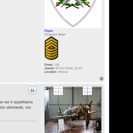
Pippo
Sergeant Major
Posts:
120
Joined:
09 Oct 2018, 12:41
Location:
Verona
T
o
p
ue noi ti aspettiamo.
"sto sborrando, sto