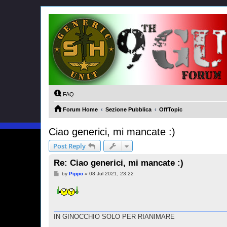
FAQ
Forum Home
Sezione Pubblica
OffTopic
Ciao generici, mi mancate :)
Post Reply
Re: Ciao generici, mi mancate :)
P
by
Pippo
»
08 Jul 2021, 23:22
o
s
t
IN GINOCCHIO SOLO PER RIANIMARE