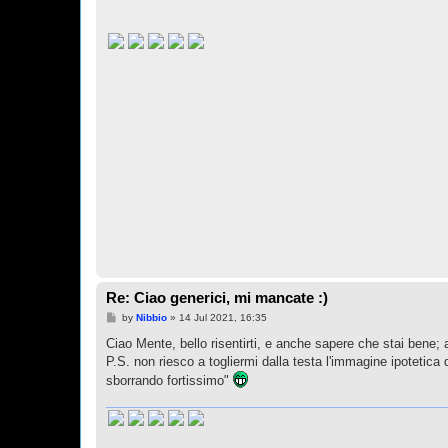
Re: Ciao generici, mi mancate :)
P
by
Nibbio
»
14 Jul 2021, 16:35
o
s
Ciao Mente, bello risentirti, e anche sapere che stai bene; 
t
P.S. non riesco a togliermi dalla testa l'immagine ipotetica 
sborrando fortissimo"