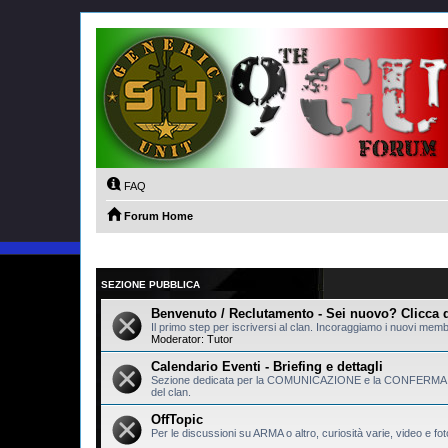
FAQ
Forum Home
SEZIONE PUBBLICA
Benvenuto / Reclutamento - Sei nuovo? Clicca q
Il primo step per iscriversi al clan. Incoraggiamo i nuovi mem
Moderator:
Tutor
Calendario Eventi - Briefing e dettagli
Sezione dedicata per la COMUNICAZIONE e la CONFERMA
del clan.
OffTopic
Per le discussioni su ARMA o altro, curiosità varie, video e foto