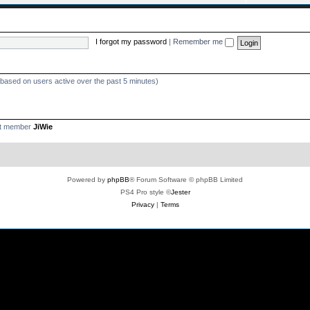
I forgot my password
|
Remember me
 (based on users active over the past 5 minutes)
st member
JiWie
Powered by
phpBB
® Forum Software © phpBB Limited
PS4 Pro style ©
Jester
Privacy
|
Terms