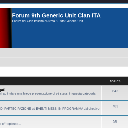
Forum 9th Generic Unit Clan ITA
Forum del Clan Italiano di Arma 3 - 9th Generic Unit
TOPICS
ui!
643
bri ad inviare una breve presentazione di sé stessi in questa categoria.
783
 DI PARTECIPAZIONE ad EVENTI MESSI IN PROGRAMMA dal direttivo
58
 off-topic/etc...