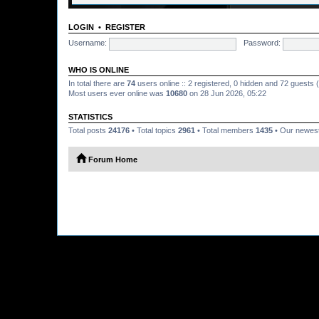
LOGIN
•
REGISTER
Username:
Password:
WHO IS ONLINE
In total there are
74
users online :: 2 registered, 0 hidden and 72 guests
Most users ever online was
10680
on 28 Jun 2026, 05:22
STATISTICS
Total posts
24176
• Total topics
2961
• Total members
1435
• Our newe
Forum Home